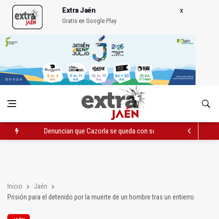
Extra Jaén
Gratis en Google Play
Denuncian que Cazorla se queda con solo dos bomberos por 
Pelea con arma blanca acaba con una menor herida en Torred
El PP acusa al PSOE de querer "dejar fuera" a la Junta en el Ce
Inicio
Jaén
Prisión para el detenido por la muerte de un hombre tras un entierro