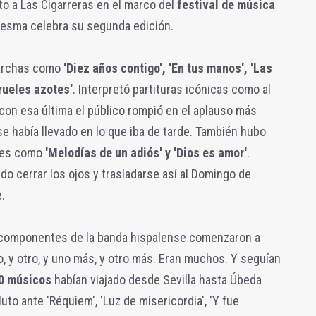
to a Las Cigarreras en el marco del
festival de música
esma celebra su segunda edición.
marchas como
'Diez años contigo', 'En tus manos', 'Las
crueles azotes'
. Interpretó partituras icónicas como al
 con esa última el público rompió en el aplauso más
 se había llevado en lo que iba de tarde. También hubo
tes como
'Melodías de un adiós' y 'Dios es amor'
.
do cerrar los ojos y trasladarse así al Domingo de
.
os componentes de la banda hispalense comenzaron a
o, y otro, y uno más, y otro más. Eran muchos. Y seguían
0 músicos
habían viajado desde Sevilla hasta Úbeda
uto ante 'Réquiem', 'Luz de misericordia', 'Y fue