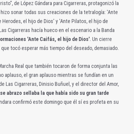
risto", de López Gándara para Cigarreras, protagonizó la
o hizo sonar todas sus creaciones de la tetralogía: 'Ante
e Herodes, el hijo de Dios' y 'Ante Pilatos, el hijo de
 Las Cigarreras hacía hueco en el escenario a la Banda
formaciones 'Ante Caifás, el hijo de Dios'
. Un cierre
la que tocó esperar más tiempo del deseado, demasiado.
a Marcha Real que también tocaron de forma conjunta las
mo aplauso, el gran aplauso mientras se fundían en un
de Las Cigarreras, Dinisio Buñuel, y el director del Amor,
se abrazo sellaba la que había sido su gran tarde
ándara confirmó este domingo que él sí es profeta en su