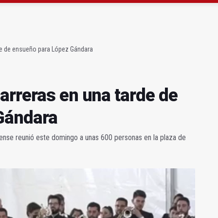
 "apuntarse el tanto" de los datos de empleo
as Letras trae a Jaén al filósofo Omar Linares
de de ensueño para López Gándara
arreras en una tarde de
Gándara
alense reunió este domingo a unas 600 personas en la plaza de