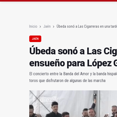
El PSOE acusa al PP de
El Centro Andaluz de l
Inicio
Jaén
Úbeda sonó a Las Cigarreras en una tar
JAÉN
Úbeda sonó a Las Cig
ensueño para López 
El concierto entre la Banda del Amor y la banda hisp
toros que disfrutaron de algunas de las marcha