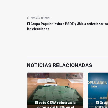
Noticia Anterior
El Grupo Popular invita a PSOE y JM+ a reflexionar s
las elecciones
NOTICIAS RELACIONADAS
El voto CERA refuerza la
El Grup
toria al
victoria del PSOE en el
PSOE y 