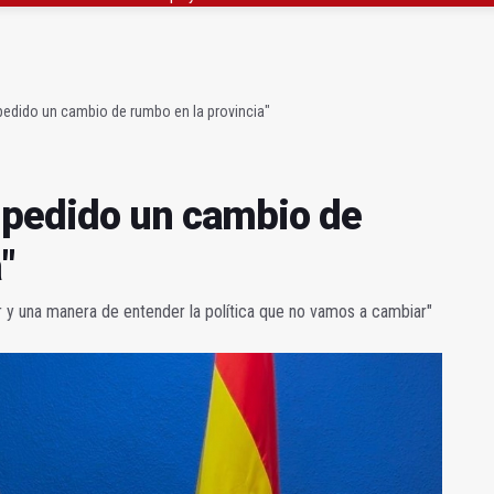
claman campeones en la “Batalla de Baécula Race”
noviembre los primeros edificios operativos
edido un cambio de rumbo en la provincia"
 pedido un cambio de
"
 y una manera de entender la política que no vamos a cambiar"