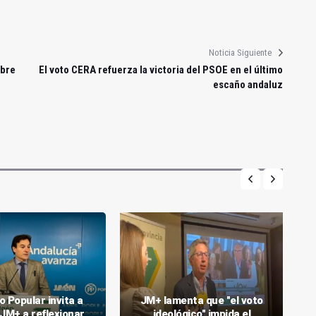
Noticia Siguiente
obre
El voto CERA refuerza la victoria del PSOE en el último
escaño andaluz
o Popular invita a
JM+ lamenta que "el voto
JM+ a reflexionar
ideológico" impida el