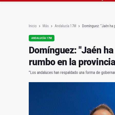
Poza y Herrera se pro
El CETEDEX tendrá en 
Inicio
Más
Andalucía 17M
Domínguez: "Jaén ha p
ANDALUCÍA 17M
Domínguez: "Jaén ha
rumbo en la provincia
"Los andaluces han respaldado una forma de gobernar