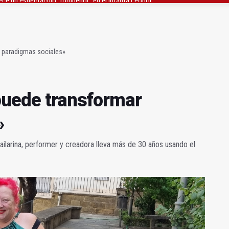
 23 David Márquez, nuevo fichaje del Real Jaén
obierno sobre la situación del ferrocarril
r paradigmas sociales»
 puede transformar
»
bailarina, performer y creadora lleva más de 30 años usando el