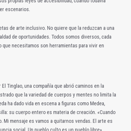
us propias leyes de accesibilidad, cuando todavía
er escenarios.
etas de arte inclusivo. No quiere que la reduzcan a una
gualdad de oportunidades. Todos somos diversos, cada
co que necesitamos son herramientas para vivir en
ar El Tinglao, una compañía que abrió caminos en la
trado que la variedad de cuerpos y mentes no limita la
jeda ha dado vida en escena a figuras como Medea,
illa: su cuerpo entero es materia de creación. «Cuando
co. Mi mensaje es vamos a quitarnos vendas. El arte es
ncia social. Un pueblo culto es un pueblo libre».