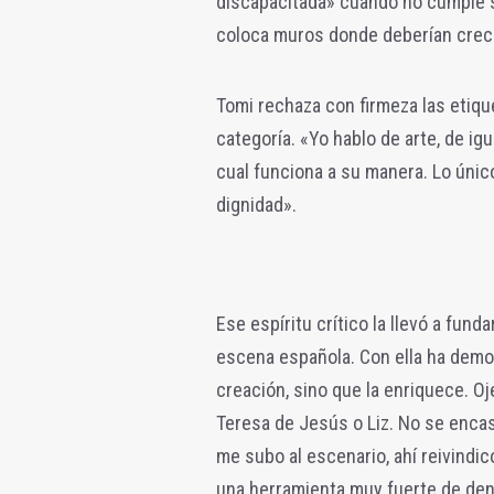
discapacitada» cuando no cumple s
coloca muros donde deberían crec
Tomi rechaza con firmeza las etiqu
categoría. «Yo hablo de arte, de i
cual funciona a su manera. Lo úni
dignidad».
Ese espíritu crítico la llevó a fund
escena española. Con ella ha demos
creación, sino que la enriquece. O
Teresa de Jesús o Liz. No se encas
me subo al escenario, ahí reivindi
una herramienta muy fuerte de denu