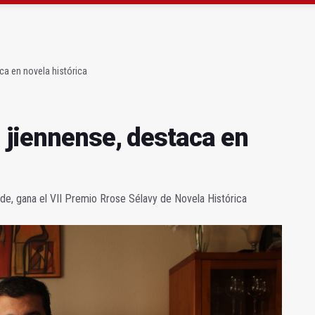
junto al helipuerto del hospital neurotrumatológico
atrocinador del Real Jaén en categoría bronce
ca en novela histórica
 jiennense, destaca en
erde, gana el VII Premio Rrose Sélavy de Novela Histórica