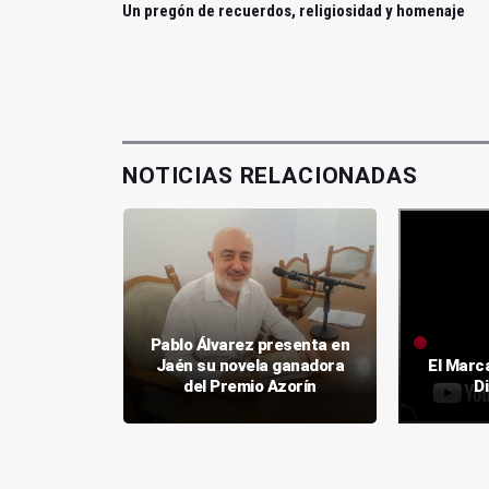
Un pregón de recuerdos, religiosidad y homenaje
NOTICIAS RELACIONADAS
les Lomas
Pablo Álvarez presenta en
Jaén su
Jaén su novela ganadora
El Marc
ela
del Premio Azorín
D