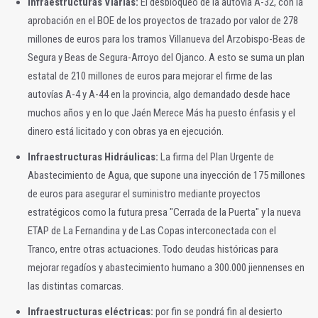
Infraestructuras Viarias:
El desbloqueo de la autovía A-32, con la
aprobación en el BOE de los proyectos de trazado por valor de 278
millones de euros para los tramos Villanueva del Arzobispo-Beas de
Segura y Beas de Segura-Arroyo del Ojanco. A esto se suma un plan
estatal de 210 millones de euros para mejorar el firme de las
autovías A-4 y A-44 en la provincia, algo demandado desde hace
muchos años y en lo que Jaén Merece Más ha puesto énfasis y el
dinero está licitado y con obras ya en ejecución.
Infraestructuras Hidráulicas:
La firma del Plan Urgente de
Abastecimiento de Agua, que supone una inyección de 175 millones
de euros para asegurar el suministro mediante proyectos
estratégicos como la futura presa "Cerrada de la Puerta" y la nueva
ETAP de La Fernandina y de Las Copas interconectada con el
Tranco, entre otras actuaciones. Todo deudas históricas para
mejorar regadíos y abastecimiento humano a 300.000 jiennenses en
las distintas comarcas.
Infraestructuras eléctricas:
por fin se pondrá fin al desierto