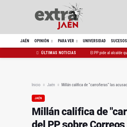
JAÉN
OPINIÓN
PARA VER
UNIVERSIDAD
SUCESOS
El PP pide al alcalde q
ÚLTIMAS NOTICIAS
El Conservatorio Maes
El Ayuntamiento instal
Inicio
Jaén
Millán califica de "carroñeras" las acus
JAÉN
Millán califica de "c
del PP sobre Correos