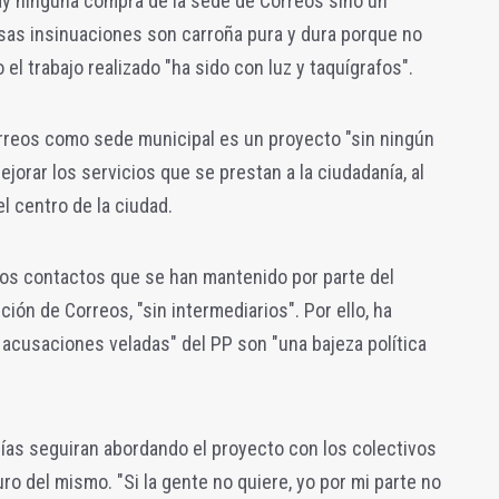
hay ninguna compra de la sede de Correos sino un
sas insinuaciones son carroña pura y dura porque no
el trabajo realizado "ha sido con luz y taquígrafos".
orreos como sede municipal es un proyecto "sin ningún
orar los servicios que se prestan a la ciudadanía, al
el centro de la ciudad.
os contactos que se han mantenido por parte del
ión de Correos, "sin intermediarios". Por ello, ha
 acusaciones veladas" del PP son "una bajeza política
ías seguiran abordando el proyecto con los colectivos
ro del mismo. "Si la gente no quiere, yo por mi parte no