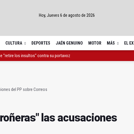
Hoy, Jueves 6 de agosto de 2026
CULTURA
DEPORTES
JAÉN GENUINO
MOTOR
MÁS
EL E
ue "retire los insultos" contra su portavoz
tro Cebrián celebra su 25 aniversario este miércoles
a 20 señales verticales en Puente Tablas
aciones del PP sobre Correos
arroñeras" las acusaciones