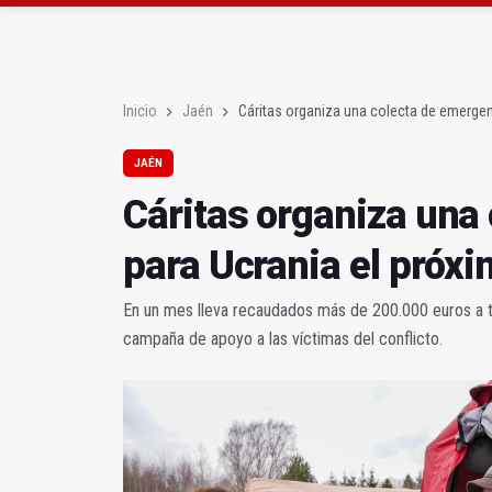
La Junta amplia la aler
Rubén Gómez se suma a
Inicio
Jaén
Cáritas organiza una colecta de emerge
JAÉN
Cáritas organiza una
para Ucrania el próx
En un mes lleva recaudados más de 200.000 euros a t
campaña de apoyo a las víctimas del conflicto.