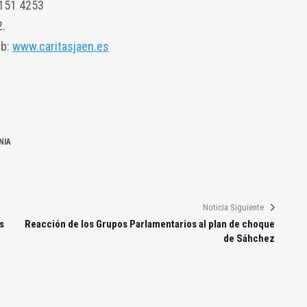
151 4253
2.
eb:
www.caritasjaen.es
NIA
Noticia Siguiente
s
Reacción de los Grupos Parlamentarios al plan de choque
de Sáhchez