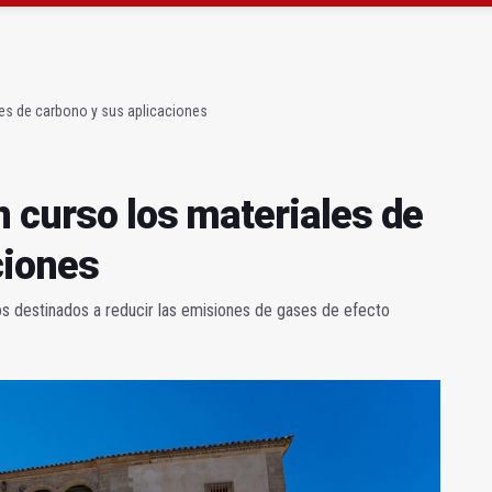
rúrgico renueva la zona de espera de la planta baja
precio" de la Junta al Cetedex
les de carbono y sus aplicaciones
n curso los materiales de
ciones
os destinados a reducir las emisiones de gases de efecto