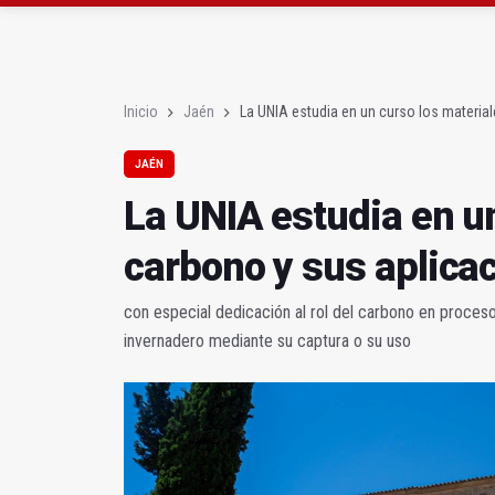
El Hospital Médico Qui
El PSOE critica el "des
Inicio
Jaén
La UNIA estudia en un curso los materia
JAÉN
La UNIA estudia en u
carbono y sus aplica
con especial dedicación al rol del carbono en proces
invernadero mediante su captura o su uso