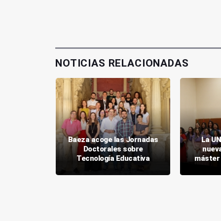
NOTICIAS RELACIONADAS
a segunda
Baeza acoge las Jornadas
La UN
rso de IA
Doctorales sobre
nueva
en línea
Tecnología Educativa
máster 