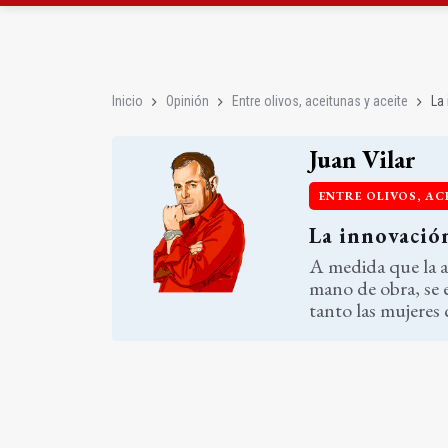
Denuncian el "estado 
Jaén Rugby comenzará
Inicio
Opinión
Entre olivos, aceitunas y aceite
La 
Juan Vilar
ENTRE OLIVOS, AC
La innovación
A medida que la a
mano de obra, se e
tanto las mujeres 