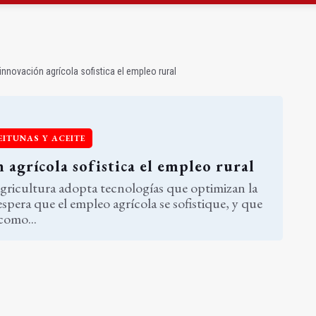
vergonzoso" de la JV-3266 en Hinojares
 la temporada 2026/2027 jugando en Madrid
innovación agrícola sofistica el empleo rural
EITUNAS Y ACEITE
 agrícola sofistica el empleo rural
gricultura adopta tecnologías que optimizan la
spera que el empleo agrícola se sofistique, y que
como...