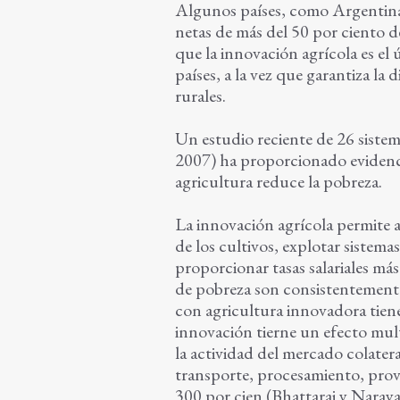
Algunos países, como Argentina,
netas de más del 50 por ciento de
que la innovación agrícola es el
países, a la vez que garantiza la d
rurales.
Un estudio reciente de 26 sistem
2007) ha proporcionado evidencia
agricultura reduce la pobreza.
La innovación agrícola permite a
de los cultivos, explotar sistema
proporcionar tasas salariales más 
de pobreza son consistentemente 
con agricultura innovadora tien
innovación tierne un efecto mult
la actividad del mercado colater
transporte, procesamiento, prove
300 por cien (Bhattarai y Nara