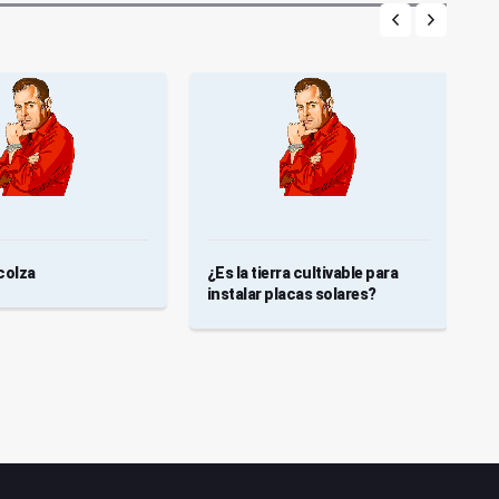
colza
¿Es la tierra cultivable para
E
instalar placas solares?
C
A