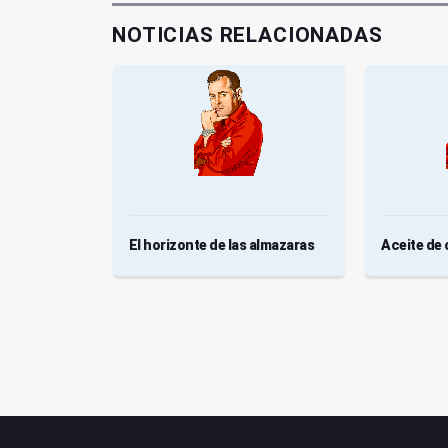
NOTICIAS RELACIONADAS
la tierra?
El horizonte de las almazaras
Aceite de 