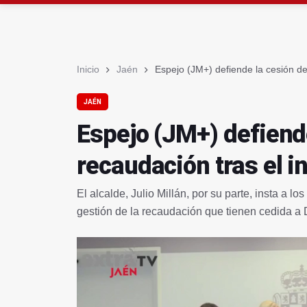
La Junta amplia l
Rubén Gómez se 
Inicio
Jaén
Espejo (JM+) defiende la cesión de
JAÉN
Espejo (JM+) defiende
recaudación tras el i
El alcalde, Julio Millán, por su parte, insta a l
gestión de la recaudación que tienen cedida a 