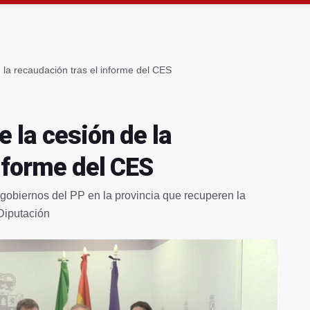
a alerta por listeria en Granada, Jaén y Sevilla
suma al Avanza Jaén Paraíso Interior
 la recaudación tras el informe del CES
 la cesión de la
nforme del CES
os gobiernos del PP en la provincia que recuperen la
Diputación