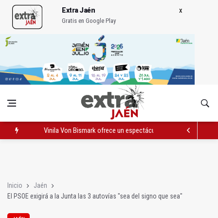
Extra Jaén
Gratis en Google Play
Vinila Von Bismark ofrece un espectáculo "rompedor" en el In
El lateral izquierdo sub 23 David Márquez, nuevo fichaje del Re
IU pide respuestas al Gobierno sobre la situación del ferrocarri
Inicio
Jaén
El PSOE exigirá a la Junta las 3 autovías "sea del signo que sea"