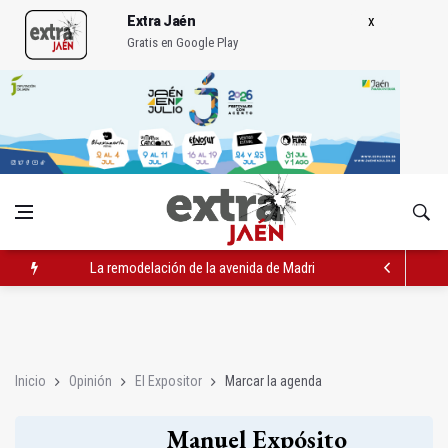
Extra Jaén
Gratis en Google Play
La remodelación de la avenida de Madrid contará con 3,2 mill
IU pide respuestas al Gobierno sobre la situación del ferrocarri
Vinila Von Bismark ofrece un espectáculo "rompedor" en el In
Inicio
Opinión
El Expositor
Marcar la agenda
Manuel Expósito