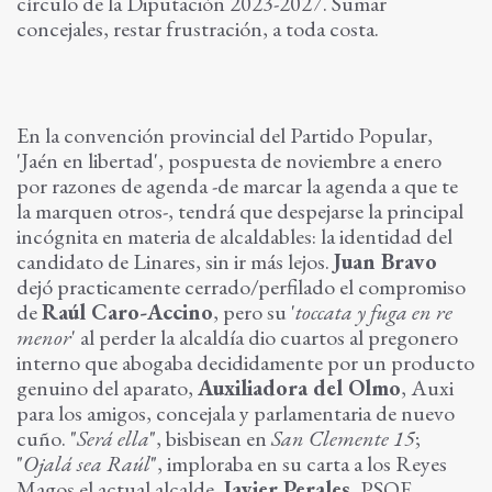
círculo de la Diputación 2023-2027. Sumar
concejales, restar frustración, a toda costa.
En la convención provincial del Partido Popular,
'Jaén en libertad', pospuesta de noviembre a enero
por razones de agenda -de marcar la agenda a que te
la marquen otros-, tendrá que despejarse la principal
incógnita en materia de alcaldables: la identidad del
candidato de Linares, sin ir más lejos.
Juan Bravo
dejó practicamente cerrado/perfilado el compromiso
de
Raúl Caro-Accino
, pero su '
toccata y fuga en re
menor
' al perder la alcaldía dio cuartos al pregonero
interno que abogaba decididamente por un producto
genuino del aparato,
Auxiliadora del Olmo
, Auxi
para los amigos, concejala y parlamentaria de nuevo
cuño. "
Será ella
", bisbisean en
San Clemente 15
;
"
Ojalá sea Raúl
", imploraba en su carta a los Reyes
Magos el actual alcalde,
Javier Perales
, PSOE.