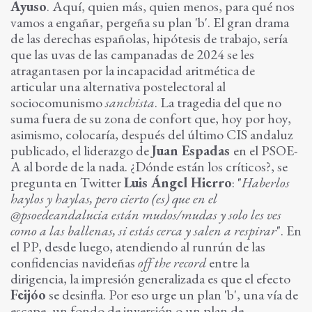
Ayuso
. Aquí, quien más, quien menos, para qué nos
vamos a engañar, pergeña su plan 'b'. El gran drama
de las derechas españolas, hipótesis de trabajo, sería
que las uvas de las campanadas de 2024 se les
atragantasen por la incapacidad aritmética de
articular una alternativa postelectoral al
sociocomunismo
sanchista
. La tragedia del que no
suma fuera de su zona de confort que, hoy por hoy,
asimismo, colocaría, después del último CIS andaluz
publicado, el liderazgo de
Juan Espadas
en el PSOE-
A al borde de la nada. ¿Dónde están los críticos?, se
pregunta en Twitter
Luis Ángel Hierro
: "
Haberlos
haylos y haylas, pero cierto (es) que en el
@psoedeandalucia están mudos/mudas y solo les ves
como a las ballenas, si estás cerca y salen a respirar
". En
el PP, desde luego, atendiendo al runrún de las
confidencias navideñas
off the record
entre la
dirigencia, la impresión generalizada es que el efecto
Feijóo
se desinfla. Por eso urge un plan 'b', una vía de
escape, un fondo de inversión o un plan de