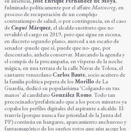
su ausencia,
José Enrique Fernández de Moya
,
fulminado políticamente por el affaire
Matinsreg
, en
proceso de recuperación de un complejo
contratiempo de salud, o por contingencia, en el caso
de
Cuqui
Márquez
, el alcalde-sustituto que no
revalidó el cargo en 2019, pero que sigue en escena,
en discreto segundo plano, merced a un escaño de
senador -puede que sí, puede que no- que, por
descontado, anhela conservar. Marcando la agenda y
el compás de la precampaña, en vísperas de la noche
mágica, en una terraza de la calle Navas de Tolosa, el
cantante venezolano
Carlos Baute
, socio aceitero de
la familia política pepera de los
Morillo
de La
Guardia, dedicó su popularísima ‘Colgando en tus
manos’ al candidato
González Romo
. Todo tan
precocinado/prefabricado que a los pocos minutos ya
copaba los perfiles digitales del aspirante a alcalde. El
tranvía (porque nunca fue prioridad de la Junta del
PP) continúa en hangares, aparcamiento anchuroso y
fantasmagórico de los sueños rotos que aún acoge los