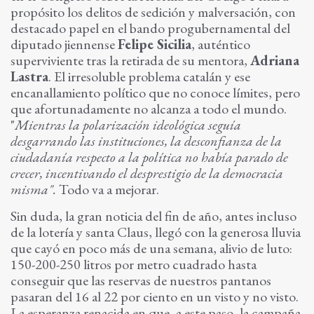
propósito los delitos de sedición y malversación, con
destacado papel en el bando progubernamental del
diputado jiennense
Felipe Sicilia
, auténtico
superviviente tras la retirada de su mentora,
Adriana
Lastra
. El irresoluble problema catalán y ese
encanallamiento político que no conoce límites, pero
que afortunadamente no alcanza a todo el mundo.
"
Mientras la polarización ideológica seguía
desgarrando las instituciones, la desconfianza de la
ciudadanía respecto a la política no había parado de
crecer, incentivando el desprestigio de la democracia
misma".
Todo va a mejorar.
Sin duda, la gran noticia del fin de año, antes incluso
de la lotería y santa Claus, llegó con la generosa lluvia
que cayó en poco más de una semana, alivio de luto:
150-200-250 litros por metro cuadrado hasta
conseguir que las reservas de nuestros pantanos
pasaran del 16 al 22 por ciento en un visto y no visto.
La esperanza renacida en que, a este paso, la campaña