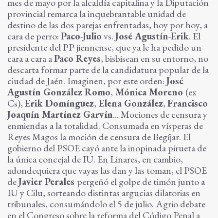
mes de mayo por la alcaldía capitalina y la Diputación
provincial remarca la inquebrantable unidad de
destino de las dos parejas enfrentadas, hoy por hoy, a
cara de perro:
Paco
-
Julio
vs.
José Agustín
-
Erik
. El
presidente del PP jiennense, que ya le ha pedido un
cara a cara a
Paco Reyes
, bisbisean en su entorno, no
descarta formar parte de la candidatura popular de la
ciudad de Jaén. Imaginen, por este orden:
José
Agustín González Romo
,
Mónica Moreno
(ex
Cs),
Erik Domínguez
,
Elena González
,
Francisco
Joaquín Martínez Garvín
... Mociones de censura y
enmiendas a la totalidad. Consumada en vísperas de
Reyes Magos la moción de censura de Begíjar. El
gobierno del PSOE cayó ante la inopinada pirueta de
la única concejal de IU. En Linares, en cambio,
adondequiera que vayas las dan y las toman, el PSOE
de
Javier Perales
pergeñó el golpe de timón junto a
IU y Cilu, sorteando distintas argucias dilatorias en
tribunales, consumándolo el 5 de julio. Agrio debate
en el Congreso sobre la reforma del Código Penal a