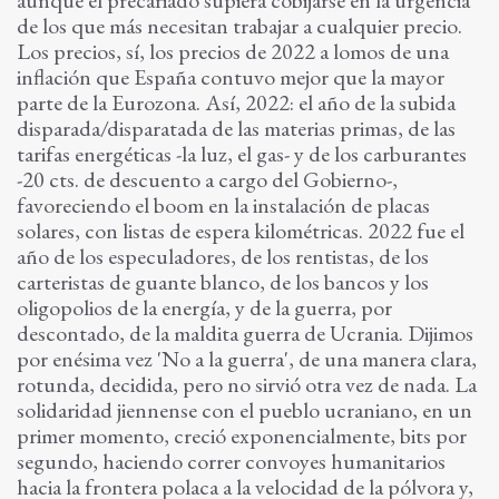
aunque el precariado supiera cobijarse en la urgencia
de los que más necesitan trabajar a cualquier precio.
Los precios, sí, los precios de 2022 a lomos de una
inflación que España contuvo mejor que la mayor
parte de la Eurozona. Así, 2022: el año de la subida
disparada/disparatada de las materias primas, de las
tarifas energéticas -la luz, el gas- y de los carburantes
-20 cts. de descuento a cargo del Gobierno-,
favoreciendo el boom en la instalación de placas
solares, con listas de espera kilométricas. 2022 fue el
año de los especuladores, de los rentistas, de los
carteristas de guante blanco, de los bancos y los
oligopolios de la energía, y de la guerra, por
descontado, de la maldita guerra de Ucrania. Dijimos
por enésima vez 'No a la guerra', de una manera clara,
rotunda, decidida, pero no sirvió otra vez de nada. La
solidaridad jiennense con el pueblo ucraniano, en un
primer momento, creció exponencialmente, bits por
segundo, haciendo correr convoyes humanitarios
hacia la frontera polaca a la velocidad de la pólvora y,