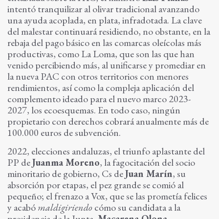
intentó tranquilizar al olivar tradicional avanzando
una ayuda acoplada, en plata, infradotada. La clave
del malestar continuará residiendo, no obstante, en la
rebaja del pago básico en las comarcas oleícolas más
productivas, como La Loma, que son las que han
venido percibiendo más, al unificarse y promediar en
la nueva PAC con otros territorios con menores
rendimientos, así como la compleja aplicación del
complemento ideado para el nuevo marco 2023-
2027, los ecoesquemas. En todo caso, ningún
propietario con derechos cobrará anualmente más de
100.000 euros de subvención.
2022, elecciones andaluzas, el triunfo aplastante del
PP de
Juanma Moreno
, la fagocitación del socio
minoritario de gobierno, Cs de
Juan Marín
, su
absorción por etapas, el pez grande se comió al
pequeño; el frenazo a Vox, que se las prometía felices
y acabó
maldigiriendo
cómo su candidata a la
presidencia de la Junta,
Macarena Olona
,