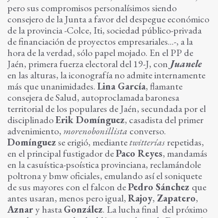
pero sus compromisos personalísimos siendo
consejero de la Junta a favor del despegue económico
de la provincia -Colce, Iti, sociedad público-privada
de financiación de proyectos empresariales...-, a la
hora de la verdad, sólo papel mojado. En el PP de
Jaén, primera fuerza electoral del 19-J, con
Juanele
en las alturas, la iconografía no admite internamente
más que unanimidades.
Lina García
, flamante
consejera de Salud, autoproclamada baronesa
territorial de los populares de Jaén, secundada por el
disciplinado
Erik Domínguez
, casadista del primer
advenimiento,
morenobonillista
converso.
Domínguez
se erigió, mediante
twitterías
repetidas,
en el principal fustigador de
Paco Reyes
, mandamás
en la casuística-psoística provinciana, reclamándole
poltrona y bmw oficiales, emulando así el soniquete
de sus mayores con el falcon de
Pedro Sánchez
que
antes usaran, menos pero igual,
Rajoy
,
Zapatero
,
Aznar
y hasta
González
. La lucha final del próximo