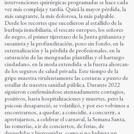
intervenciones quirúrgicas programadas se hace cada
vez más compleja y tardía. Quizá la mayor pérdida, la
más sangrante, la más dolorosa, la más palpable.
Desde los recortes que sucedieron al estallido de la
burbuja inmobiliaria, el rescate europeo, los señores
de negro, el primer tijeretazo de la Junta griñanista y
susanista y la profundización, pozo sin fondo, en la
externalización y la pérdida de profesionales, en la
saturación de las menguadas plantillas y el hartazgo
ciudadano, en la moda extendida -a la fuerza ahorcan-
de los seguros de salud privada. Este tiempo de la
gripe muestra virulentamente las costuras a punto de
estallar de nuestra sanidad pública. Durante 2022
siguieron confirmándose atenuadamente contagios,
positivos, hasta hospitalizaciones y muertes, pero la
psicosis desapareció, se volatilizó, y por eso volvimos a
encontrarnos, a quedar, a coincidir, a concurrir, a
apretujarnos, a celebrar el carnaval, la Semana Santa,
las romerías, a ir de conciertos, de ferias, de
despedidas y bienvenidas, como si no hubiera un