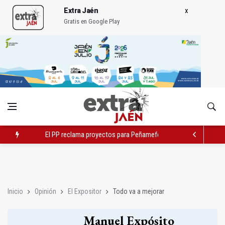
Extra Jaén
Gratis en Google Play
El PP reclama proyectos para Peñamefécit "guardados en el c
Localizan una serpiente debajo de la cama de un paciente
El Ayuntamiento estudia cambios en el tráfico por el tranvía
Inicio
Opinión
El Expositor
Todo va a mejorar
Manuel Expósito