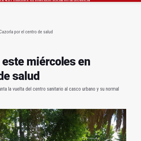
atrocinador del Real Jaén en categoría bronce
conductores del tranvía empiezan la próxima semana
azorla por el centro de salud
 este miércoles en
 de salud
nta la vuelta del centro sanitario al casco urbano y su normal