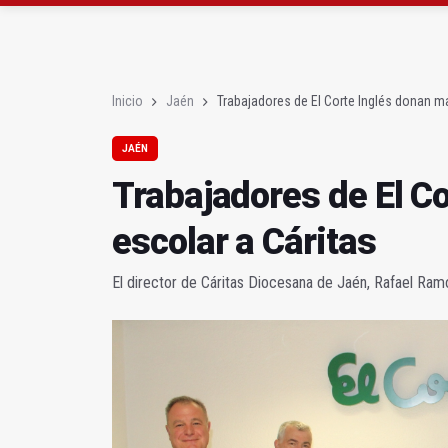
Roban joyas de la Vir
El PSOE acusa al PP de
Inicio
Jaén
Trabajadores de El Corte Inglés donan ma
JAÉN
Trabajadores de El Co
escolar a Cáritas
El director de Cáritas Diocesana de Jaén, Rafael Ram