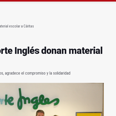
gen de la Fuensanta Coronada de Alcaudete
 "apuntarse el tanto" de los datos de empleo
terial escolar a Cáritas
rte Inglés donan material
os, agradece el compromiso y la solidaridad