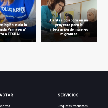
Cáritas colabora en un
e Inglés inicia la
proyecto para la
gida Primavera"
integración de mujeres
nto a FESBAL
migrantes
ACTAR
SERVICIOS
osotros
Preguntas frecuentes