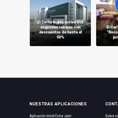
El Corte Inglés activa sus
entos en
segundas rebajas con
El Cort
 El Corte
descuentos de hasta el
"Reco
50%
ju
NUESTRAS APLICACIONES
CONT
Aplicación móvil Extra Jaén
Sobre n