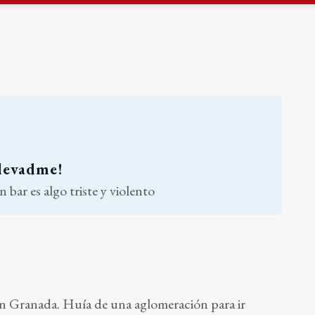
atrocinador del Real Jaén en categoría bronce
conductores del tranvía empiezan la próxima semana
levadme!
 bar es algo triste y violento
en Granada. Huía de una aglomeración para ir