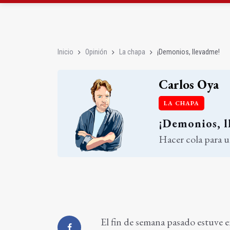
Diputación, segundo p
Las prácticas de los 
Inicio
Opinión
La chapa
¡Demonios, llevadme!
Carlos Oya
LA CHAPA
¡Demonios, l
Hacer cola para un
El fin de semana pasado estuve 