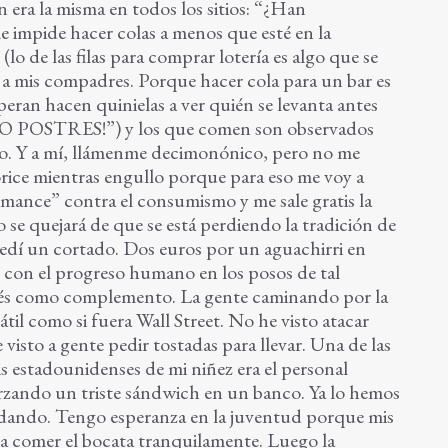
n era la misma en todos los sitios: “¿Han
e impide hacer colas a menos que esté en la
lo de las filas para comprar lotería es algo que se
 a mis compadres. Porque hacer cola para un bar es
speran hacen quinielas a ver quién se levanta antes
OSTRES!”) y los que comen son observados
. Y a mí, llámenme decimonónico, pero no me
rice mientras engullo porque para eso me voy a
ance” contra el consumismo y me sale gratis la
se quejará de que se está perdiendo la tradición de
 pedí un cortado. Dos euros por un aguachirri en
r con el progreso humano en los posos de tal
cafés como complemento. La gente caminando por la
til como si fuera Wall Street. No he visto atacar
visto a gente pedir tostadas para llevar. Una de las
is estadounidenses de mi niñez era el personal
orzando un triste sándwich en un banco. Ya lo hemos
ndando. Tengo esperanza en la juventud porque mis
 a comer el bocata tranquilamente. Luego la