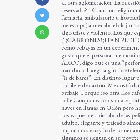
a...otra aglomeración. La cuestió
reservado?”. Como mi religión m
farmacia, ambulatorio u hospital (
me escapa) ahuecaba el ala junto
algo triste y violento. Los que e
(“¡CABRONES! ¡HAN PEDIDO P
como cobayas en un experimento
gusta que el personal me monito
ARCO, digo que es una “perform
manduca. Luego algún hostelero 
“ir de bares”. En distinto lugar
cubilete de cartón. Me costó da
brebaje. Porque eso otra...los 
calle Campanas con su café portá
naves en llamas en Orión pero he 
cosas que me chirriaba de las pel
adulto, elegante y trajeado alm
importado; eso y lo de comer a
alumnos se sientan en su poyete