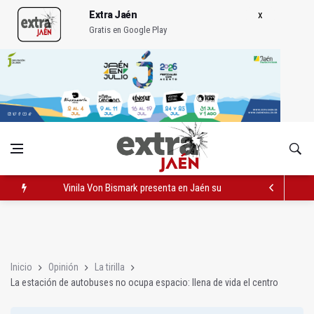
Extra Jaén
Gratis en Google Play
Vinila Von Bismark presenta en Jaén su espectáculo 'La última
La estación de autobuses no ocupa espacio: llena de vida el c
Equilicuá
Inicio
Opinión
La tirilla
La estación de autobuses no ocupa espacio: llena de vida el centro