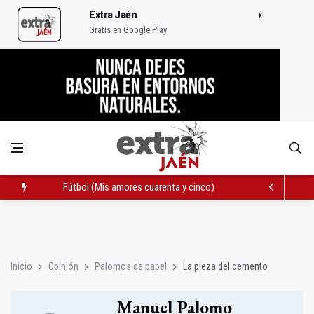
Extra Jaén
Gratis en Google Play
Fútbol (Mis amores cuarenta y cinco)
La pieza del cemento
Extinguido el incendio en el paraje de Cerro Saro de Guarromá
Inicio
Opinión
Palomos de papel
La pieza del cemento
Manuel Palomo