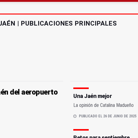
a 4,07 millones su inversión social en la provincia
atrocinador del Real Jaén en categoría bronce
JAÉN | PUBLICACIONES PRINCIPALES
aén del aeropuerto
Una Jaén mejor
La opinión de Catalina Madueño
PUBLICADO EL 26 DE JUNIO DE 2025
Retos para septiembre