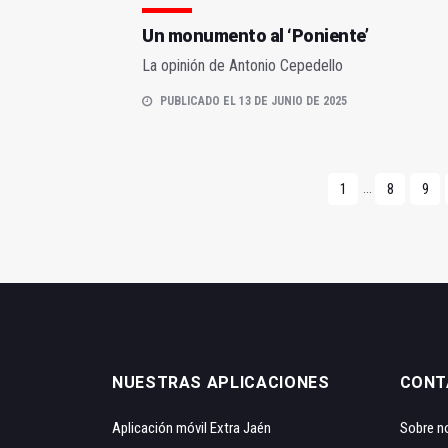
Un monumento al ‘Poniente’
La opinión de Antonio Cepedello
PUBLICADO EL 13 DE JUNIO DE 2025
...
1
8
9
NUESTRAS APLICACIONES
CONT
Aplicación móvil Extra Jaén
Sobre n