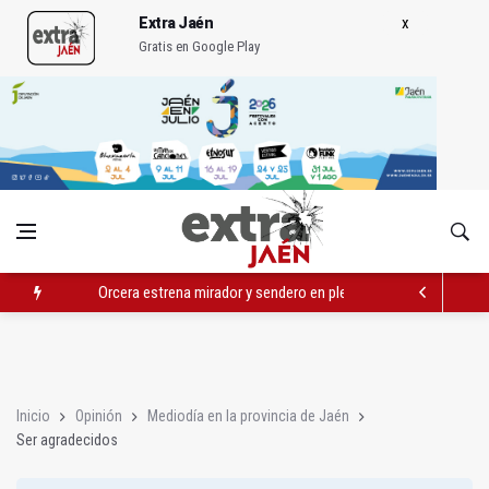
Extra Jaén
Gratis en Google Play
Orcera estrena mirador y sendero en pleno paisaje del olivar
Vinila Von Bismark ofrece un espectáculo "rompedor" en el In
La remodelación de la avenida de Madrid contará con 3,2 mill
Inicio
Opinión
Mediodía en la provincia de Jaén
Ser agradecidos