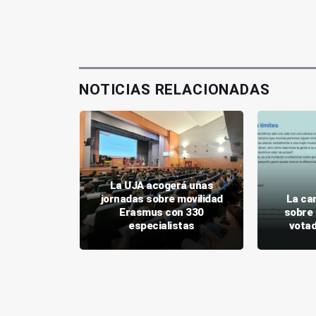
NOTICIAS RELACIONADAS
La UJA acogerá unas
irá los
jornadas sobre movilidad
La ca
y Linares
Erasmus con 330
sobre 
JA
especialistas
votad