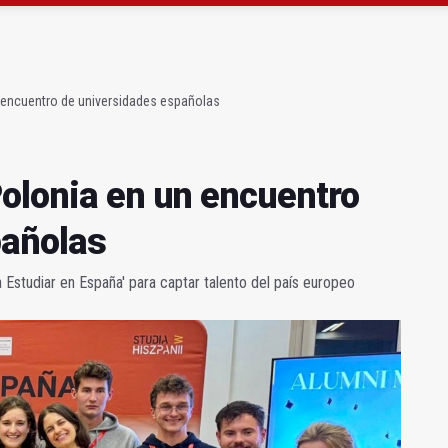
gen de la Fuensanta Coronada de Alcaudete
 "apuntarse el tanto" de los datos de empleo
n encuentro de universidades españolas
Polonia en un encuentro
pañolas
a Estudiar en España' para captar talento del país europeo