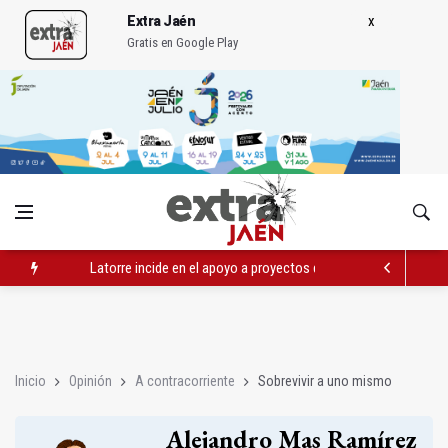
Extra Jaén
Gratis en Google Play
Latorre incide en el apoyo a proyectos de cooperación
Abierto el plazo de la Escuela de Hostelería Hacienda La Lag
Fernández señala el blanqueo a los negacionistas de la violen
Inicio
Opinión
A contracorriente
Sobrevivir a uno mismo
Alejandro Mas Ramírez