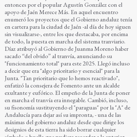
entonces por el popular Agustín González con el
apoyo de Jaén Merece Más. En aquel encuentro
enumeró los proyectos que el Gobierno andaluz tenía
en cartera para la ciudad de Jaén -al día de hoy siguen
sin visualizarse-, entre los que destacaba, por encima
de todo, la puesta en marcha del sistema tranviario.
Díaz atribuyó al Gobierno de Juanma Moreno haber
sacado “del olvido” al tranvía, anunciando su
"funcionamiento total" para este 2025. Llegó incluso
a decir que era "algo prioritario y esencial" para la
Junta. "Tan prioritario que lo hemos reactivado",
enfatizó la consejera de Fomento ante un alcalde
exultante y eufórico. El empeño de la Junta de poner
en marcha el tranvía era innegable. Cambió, incluso,
su fisonomía sustituyendo el "paraguas" por la "A" de
Andalucía para dejar así su impronta, - una de las
máximas del gobierno andaluz desde que dirige los
designios de esta tierra ha sido borrar cualquier
símbolo o huella que pudiera recordar a la anterior