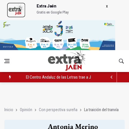
Extra Jaén
Gratis en Google Play
El Centro Andaluz de las Letras trae a Jaén al filósofo Omar L
Roban joyas de la Virgen de la Fuensanta Coronada de Alcaud
El PSOE acusa al PP de "apuntarse el tanto" de los datos de 
Inicio
Opinión
Con perspectiva sureña
La traición del tranvía
Antonia Merino