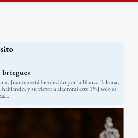
gen de la Fuensanta Coronada de Alcaudete
 "apuntarse el tanto" de los datos de empleo
s
sito
 briegues
nar. Juanma está bendecido por la Blanca Paloma,
blando, y su victoria electoral este 19-J solo es
l...