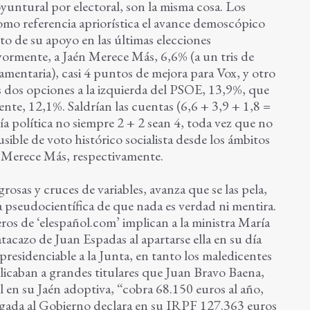
yuntural por electoral, son la misma cosa. Los
como referencia apriorística el avance demoscópico
to de su apoyo en las últimas elecciones
ormente, a Jaén Merece Más, 6,6% (a un tris de
lamentaria), casi 4 puntos de mejora para Vox, y otro
as dos opciones a la izquierda del PSOE, 13,9%, que
te, 12,1%. Saldrían las cuentas (6,6 + 3,9 + 1,8 =
a política no siempre 2 + 2 sean 4, toda vez que no
sible de voto histórico socialista desde los ámbitos
n Merece Más, respectivamente.
osas y cruces de variables, avanza que se las pela,
a pseudocientífica de que nada es verdad ni mentira.
ros de ‘elespañol.com’ implican a la ministra María
tacazo de Juan Espadas al apartarse ella en su día
presidenciable a la Junta, en tanto los maledicentes
publicaban a grandes titulares que Juan Bravo Baena,
l en su Jaén adoptiva, “cobra 68.150 euros al año,
legada al Gobierno declara en su IRPF 127.363 euros