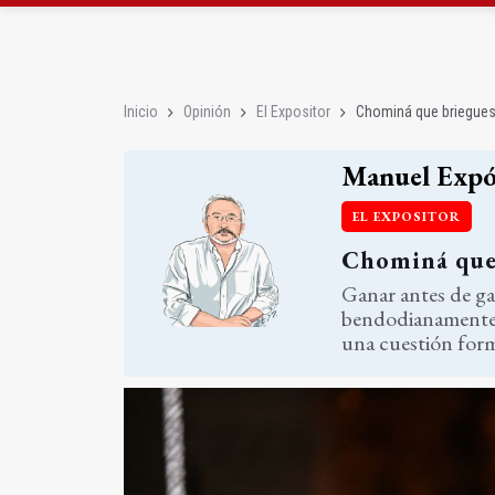
Roban joyas de la Vir
El PSOE acusa al PP de
Inicio
Opinión
El Expositor
Chominá que briegue
Manuel Expó
EL EXPOSITOR
Chominá que
Ganar antes de ga
bendodianamente ha
una cuestión forma