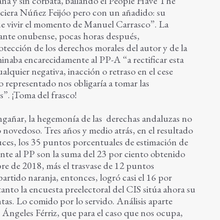
a y sin corbata, bailando el People Have The
ciera Núñez Feijóo pero con un añadido: su
ue vivir el momento de Manuel Carrasco”. La
ntante onubense, pocas horas después,
tección de los derechos morales del autor y de la
inaba encarecidamente al PP-A “a rectificar esta
alquier negativa, inacción o retraso en el cese
o representado nos obligaría a tomar las
”. ¡Toma del frasco!
ngañar, la hegemonía de las derechas andaluzas no
novedoso. Tres años y medio atrás, en el resultado
uces, los 35 puntos porcentuales de estimación de
nte al PP son la suma del 23 por ciento obtenido
bre de 2018, más el trasvase de 12 puntos
rtido naranja, entonces, logró casi el 16 por
tanto la encuesta preelectoral del CIS sitúa ahora su
as. Lo comido por lo servido. Análisis aparte
Ángeles Férriz, que para el caso que nos ocupa,