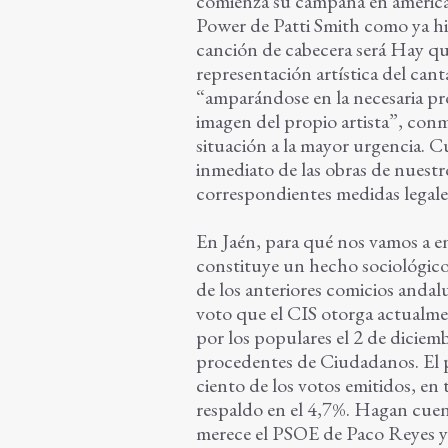
comienza su campaña en american
Power de Patti Smith como ya hi
canción de cabecera será Hay q
representación artística del ca
“amparándose en la necesaria pro
imagen del propio artista”, conm
situación a la mayor urgencia. Cu
inmediato de las obras de nuestr
correspondientes medidas legales
En Jaén, para qué nos vamos a e
constituye un hecho sociológico 
de los anteriores comicios andal
voto que el CIS otorga actualme
por los populares el 2 de diciem
procedentes de Ciudadanos. El pa
ciento de los votos emitidos, en 
respaldo en el 4,7%. Hagan cuent
merece el PSOE de Paco Reyes y 