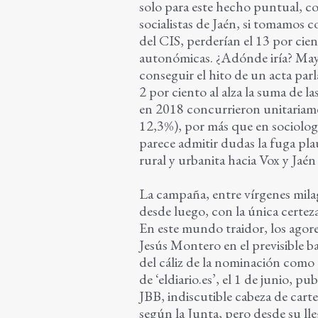
solo para este hecho puntual, co
socialistas de Jaén, si tomamos 
del CIS, perderían el 13 por cien
autonómicas. ¿Adónde iría? May
conseguir el hito de un acta par
2 por ciento al alza la suma de l
en 2018 concurrieron unitariamen
12,3%), por más que en sociologí
parece admitir dudas la fuga plau
rural y urbanita hacia Vox y Jaé
La campaña, entre vírgenes milagr
desde luego, con la única certez
En este mundo traidor, los agore
Jesús Montero en el previsible ba
del cáliz de la nominación como 
de ‘eldiario.es’, el 1 de junio, 
JBB, indiscutible cabeza de carte
según la Junta, pero desde su l