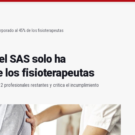
sábado una nueva jornada de Orgullo
ta por listeria en Granada, Jaén y Sevilla
porado al 45% de los fisioterapeutas
l SAS solo ha
 los fisioterapeutas
12 profesionales restantes y critica el incumplimiento