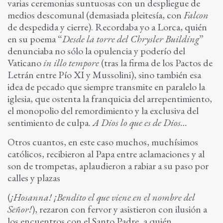
varias ceremonias suntuosas con un despliegue de
medios descomunal (demasiada pleitesía, con
Falcon
de despedida y cierre). Recordaba yo a Lorca, quién
en su poema “
Desde la torre del Chrysler Building
”
denunciaba no sólo la opulencia y poderío del
Vaticano
in illo tempore
(tras la firma de los Pactos de
Letrán entre Pío XI y Mussolini), sino también esa
idea de pecado que siempre transmite en paralelo la
iglesia, que ostenta la franquicia del arrepentimiento,
el monopolio del remordimiento y la exclusiva del
sentimiento de culpa.
A Dios lo que es de Dios…
Otros cuantos, en este caso muchos, muchísimos
católicos, recibieron al Papa entre aclamaciones y al
son de trompetas, aplaudieron a rabiar a su paso por
calles y plazas
(
¡Hosanna! ¡Bendito el que viene en el nombre del
Señor!
), rezaron con fervor y asistieron con ilusión a
los encuentros con el Santo Padre, a quién