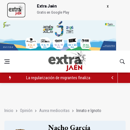
Extra Jaén
Gratis en Google Play
La regularización de migrantes finaliza con 6.750 solicitudes 
Reconocen al Instituto de la UJA de Olivar y Aceites de Oliva
PP: "JM+ ha hecho perder años a Jaén con una intermodal en 
Inicio
Opinión
Aurea mediocritas
Innato e Ignoto
Nacho García