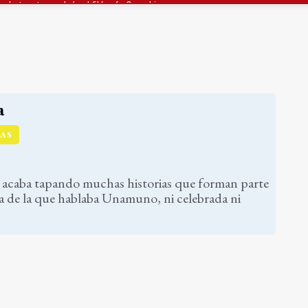
gen de la Fuensanta Coronada de Alcaudete
 "apuntarse el tanto" de los datos de empleo
a
TAS
al acaba tapando muchas historias que forman parte
ria de la que hablaba Unamuno, ni celebrada ni