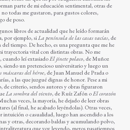
rman parte de mi educación sentimental, otras de
, no todas me gustaron, para gustos colores,
go de poso.
unos libros de actualidad que he leído formarán
ra, por ejemplo, si
La península de las casas vacías
, de
tes del tiempo. De hecho, es una pregunta que me he
mi trayectoria vital con distintas obras. No me
, cuando leí extasiado
El jinete polaco
, de Muñoz
o, siendo un pretencioso universitario y luego un
s máscaras del héroe
, de Juan Manuel de Prada o
arías, a las que juzgué dignas de honor. Pese a mi
o, de criterio, sendos autores y obras figuraron
que
La sombra del viento
, de Ruíz Zafón o
El corazón
chas veces, la mayoría, he dejado de leer obras
ares (al final, he acabado leyéndolas). Otras veces,
or intuición o casualidad, luego han ascendido a los
unas y otras, decorando baldas y acumulando polvo,
 intraliteratura que voy leyendo, meros pasatiempos