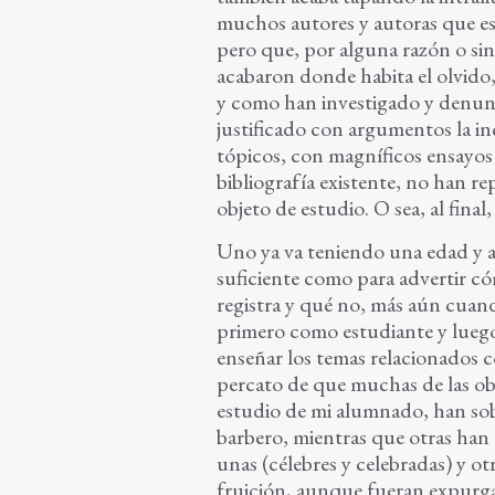
muchos autores y autoras que esc
pero que, por alguna razón o si
acabaron donde habita el olvido, 
y como han investigado y denunc
justificado con argumentos la i
tópicos, con magníficos ensayos 
bibliografía existente, no han rep
objeto de estudio. O sea, al final,
Uno ya va teniendo una edad y ac
suficiente como para advertir cóm
registra y qué no, más aún cuando
primero como estudiante y lueg
enseñar los temas relacionados c
percato de que muchas de las ob
estudio de mi alumnado, han sobr
barbero, mientras que otras han 
unas (célebres y celebradas) y ot
fruición, aunque fueran expurga