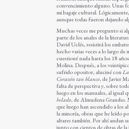
convencimiento alguno. Unas fo
mi bagaje cultural. Lógicamente
aunque todas fueron dejando al
Muchas veces me pregunto si alg
parte de los anales de la literatu
David Uclés, resistirá los emba
hecho varias veces a lo largo de 
cuestioné nada hasta los 18 años
Molina. Después, a los veintipic
sufrido opositor, aluciné con
La
Corazón tan blanco
, de Javier M
falta de perspectiva y, sobre tod
luego en los manuales, al igual 
helado
, de Almudena Grandes. Mu
que luego han ascendido a los alt
la minoría, obras que he leído p
altares también. Por ahí andan 
junto con cientos de obras de la