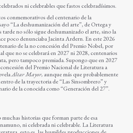
lebrados ni celebrables que fastos celebradísimos.
stos conmemorativos del centenario de la
sayo “La deshumanización del arte”, de Ortega y
 tarde no sólo sigue deshumanizado el arte, sino la
ace poco denunciaba Jacinta Ardern. En este 2026
ntenario de la no concesión del Premio Nobel, por
al que no se celebrará en 2027 ni 2028, centenarios
data, pero tampoco premiada. Supongo que en 2027
la concesión del Premio Nacional de Literatura a
ovela
Altar Mayor,
aunque más que probablemente
ntro de la trayectoria de “Las Sinsombrero” y
enario de la conocida como “Generación del 27”.
o muchas historias que forman parte de esa
Unamuno, ni celebrada ni celebrable. La Literatura
teratura, esto es, las humildes producciones de