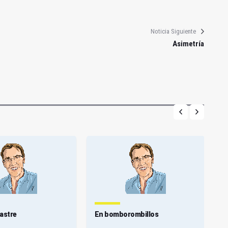
Noticia Siguiente
Asimetría
astre
En bomborombillos
A