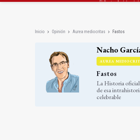
Roban joyas de la Vir
El PSOE acusa al PP de
Inicio
Opinión
Aurea mediocritas
Fastos
Nacho Garcí
AUREA MEDIOCRI
Fastos
La Historia ofici
de esa intrahisto
celebrable