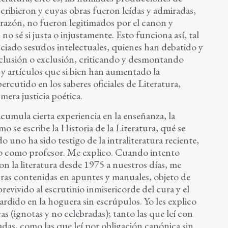
ribieron y cuyas obras fueron leídas y admiradas,
nrazón, no fueron legitimados por el canon y
no sé si justa o injustamente. Esto funciona así, tal
iado sesudos intelectuales, quienes han debatido y
nclusión o exclusión, criticando y desmontando
y artículos que si bien han aumentado la
ercutido en los saberes oficiales de Literatura,
 mera justicia poética.
umula cierta experiencia en la enseñanza, la
o se escribe la Historia de la Literatura, qué se
 uno ha sido testigo de la intraliteratura reciente,
o como profesor. Me explico. Cuando intento
on la literatura desde 1975 a nuestros días, me
ras contenidas en apuntes y manuales, objeto de
evivido al escrutinio inmisericorde del cura y el
ardido en la hoguera sin escrúpulos. Yo les explico
ras (ignotas y no celebradas); tanto las que leí con
das, como las que leí por obligación canónica sin