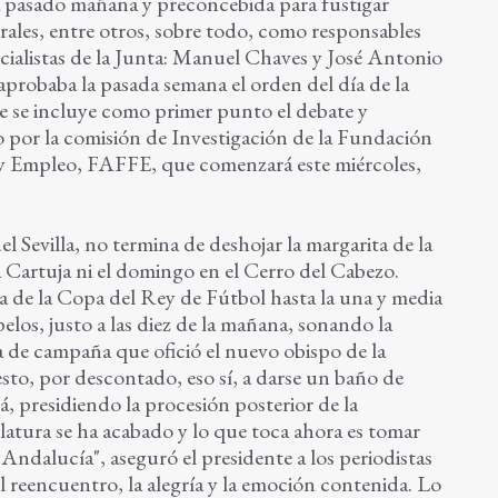
da pasado mañana y preconcebida para fustigar
rales, entre otros, sobre todo, como responsables
socialistas de la Junta: Manuel Chaves y José Antonio
probaba la pasada semana el orden del día de la
ue se incluye como primer punto el debate y
por la comisión de Investigación de la Fundación
 Empleo, FAFFE, que comenzará este miércoles,
el Sevilla, no termina de deshojar la margarita de la
la Cartuja ni el domingo en el Cerro del Cabezo.
a de la Copa del Rey de Fútbol hasta la una y media
elos, justo a las diez de la mañana, sonando la
 de campaña que ofició el nuevo obispo de la
esto, por descontado, eso sí, a darse un baño de
llá, presidiendo la procesión posterior de la
slatura se ha acabado y lo que toca ahora es tomar
Andalucía", aseguró el presidente a los periodistas
l reencuentro, la alegría y la emoción contenida. Lo