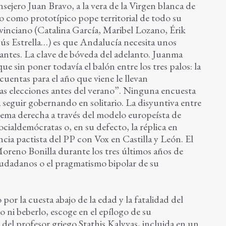
sejero Juan Bravo, a la vera de la Virgen blanca de
o como prototípico pope territorial de todo su
vinciano (Catalina García, Maribel Lozano, Érik
ús Estrella…) es que Andalucía necesita unos
ntes. La clave de bóveda del adelanto. Juanma
 sin poner todavía el balón entre los tres palos: la
cuentas para el año que viene le llevan
as elecciones antes del verano”. Ninguna encuesta
a seguir gobernando en solitario. La disyuntiva entre
rema derecha a través del modelo europeísta de
cialdemócratas o, en su defecto, la réplica en
ncia pactista del PP con Vox en Castilla y León. El
oreno Bonilla durante los tres últimos años de
udadanos o el pragmatismo bipolar de su
or la cuesta abajo de la edad y la fatalidad del
 ni beberlo, escoge en el epílogo de su
 del profesor griego Stathis Kalyvas, incluida en un