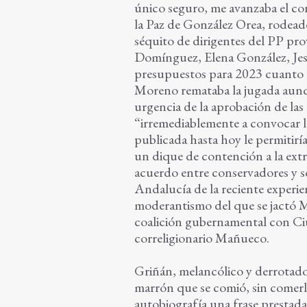
único seguro, me avanzaba el con
la Paz de González Orea, rodead
séquito de dirigentes del PP pro
Domínguez, Elena González, Jes
presupuestos para 2023 cuanto a
Moreno remataba la jugada aunque
urgencia de la aprobación de las 
“irremediablemente a convocar l
publicada hasta hoy le permitirí
un dique de contención a la ext
acuerdo entre conservadores y so
Andalucía de la reciente experie
moderantismo del que se jactó M
coalición gubernamental con Ci
correligionario Mañueco.
Griñán, melancólico y derrotado p
marrón que se comió, sin comerlo
autobiografía una frase prestada