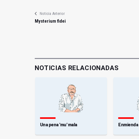
Noticia Anterior
Mysterium fidei
NOTICIAS RELACIONADAS
dia verdad
Una pena 'mu' mala
Enmienda a