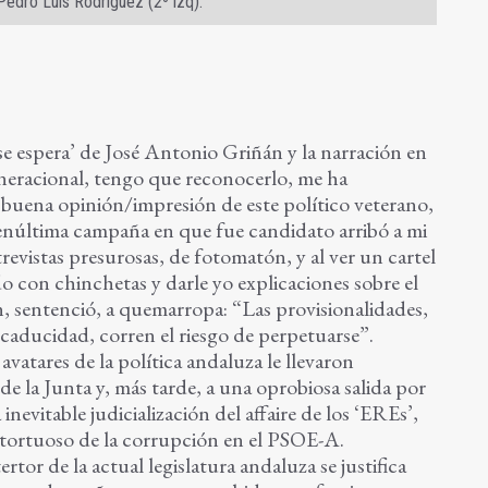
Pedro Luis Rodríguez (2º izq).
e espera’ de José Antonio Griñán y la narración en
eneracional, tengo que reconocerlo, me ha
buena opinión/impresión de este político veterano,
enúltima campaña en que fue candidato arribó a mi
revistas presurosas, de fotomatón, y al ver un cartel
o con chinchetas y darle yo explicaciones sobre el
ón, sentenció, a quemarropa: “Las provisionalidades,
 caducidad, corren el riesgo de perpetuarse”.
vatares de la política andaluza le llevaron
de la Junta y, más tarde, a una oprobiosa salida por
 inevitable judicialización del affaire de los ‘EREs’,
 tortuoso de la corrupción en el PSOE-A.
ertor de la actual legislatura andaluza se justifica