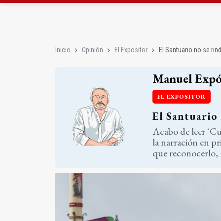
Albanchez de Mágina e
Ultiman la construcció
Inicio
Opinión
El Expositor
El Santuario no se rin
Manuel Expó
EL EXPOSITOR
El Santuario 
Acabo de leer ‘Cu
la narración en pr
que reconocerlo, 