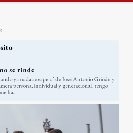
strena un mirador sobre el olivar de montaña
n del nuevo depósito de vehículos municipal
de
sito
no se rinde
ando ya nada se espera’ de José Antonio Griñán y
imera persona, individual y generacional, tengo
me ha...