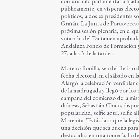
con una cita parlamentaria fija
públicamente, en vísperas electo
políticos, a dos ex presidentes 
Griñán. La Junta de Portavoces a
próxima sesión plenaria, en el q
votación del Dictamen aprobado 
Andaluza Fondo de Formación y
27, a las 3 de la tarde…
Moreno Bonilla, sea del Betis o d
fecha electoral, ni el sábado en 
Alargó la celebración verdiblanc
de la madrugada y llegó por los p
campana del comienzo de la misa
diócesis, Sebastián Chico, dispu
popularidad, selfie aquí, selfie a
Morenita. "Está claro que la legi
una decisión que sea buena para 
destacados en una romería, la de