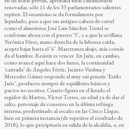
en las horas previas, aprobaba unas candidaturas
renovadas: sólo 11 de los 33 parlamentarios salientes
repiten. El susanismo se da formalmente por
liquidado, pese a que un antiguo cabeza de cartel
como el almeriense José Luis Sánchez Teruel se
conforme ahora con el puesto ‘3’, o a que la sevillana
Verónica Pérez, mano derecha de la lideresa caída,
acepte bajar hasta el ‘6’. Maestranza abajo, más cornás
da el hambre. Resistir es vencer. En Jaén, en cambio,
como avancé aquí hace dos lunes, la continuidad
‘cantada’ de Ángeles Férriz, Jacinto Viedma y
Mercedes Gámez responde al muy sui generis ‘Estilo
Jaén’, producto siempre de equilibrios básicos y
pactos no escritos. Cuarto figura en el listado el
regidor de Martos, Víctor Torres, en edad ya de dar el
salto, personaje de consenso en la última refriega
interna, predestinado al escaño en las Cinco Llagas,
bien en primera instancia (de repetirse el resultado de
2018), lo que precipitaría su salida de la alcaldía, o, en