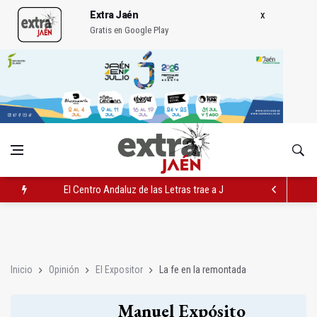
Extra Jaén
Gratis en Google Play
El Centro Andaluz de las Letras trae a Jaén al filósofo Omar L
Roban joyas de la Virgen de la Fuensanta Coronada de Alcaud
El PSOE acusa al PP de "apuntarse el tanto" de los datos de 
Inicio
Opinión
El Expositor
La fe en la remontada
Manuel Expósito