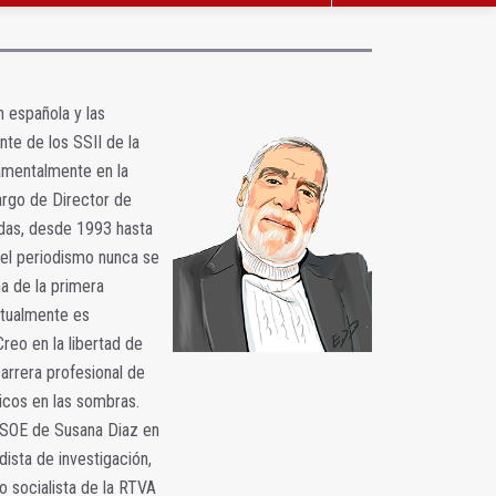
n española y las
te de los SSII de la
damentalmente en la
cargo de Director de
das, desde 1993 hasta
 del periodismo nunca se
a de la primera
ctualmente es
reo en la libertad de
carrera profesional de
icos en las sombras.
 PSOE de Susana Diaz en
ista de investigación,
o socialista de la RTVA