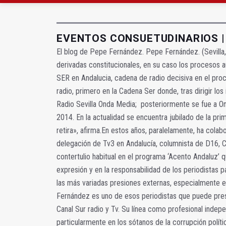
El Hospital Médico Qui
El PSOE critica el "des
EVENTOS CONSUETUDINARIOS |
El blog de Pepe Fernández. Pepe Fernández. (Sevilla, 
derivadas constitucionales, en su caso los procesos 
SER en Andalucia, cadena de radio decisiva en el pro
radio, primero en la Cadena Ser donde, tras dirigir l
Radio Sevilla Onda Media; posteriormente se fue a 
2014. En la actualidad se encuentra jubilado de la pr
retira», afirma.En estos años, paralelamente, ha col
delegación de Tv3 en Andalucía, columnista de D16, C
contertulio habitual en el programa ‘Acento Andaluz’
expresión y en la responsabilidad de los periodistas p
las más variadas presiones externas, especialmente 
Fernández es uno de esos periodistas que puede pres
Canal Sur radio y Tv. Su línea como profesional indep
particularmente en los sótanos de la corrupción polít