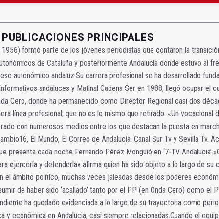
rúrgico renueva la zona de espera de la planta baja
precio" de la Junta al Cetedex
 PUBLICACIONES PRINCIPALES
1956) formó parte de los jóvenes periodistas que contaron la transició
autonómicos de Cataluña y posteriormente Andalucía donde estuvo al fren
ceso autonómico andaluz.Su carrera profesional se ha desarrollado fun
os informativos andaluces y Matinal Cadena Ser en 1988, llegó ocupar el 
Onda Cero, donde ha permanecido como Director Regional casi dos déca
imera línea profesional, que no es lo mismo que retirado. «Un vocacional
aborado con numerosos medios entre los que destacan la puesta en march
ambio16, El Mundo, El Correo de Andalucía, Canal Sur Tv y Sevilla Tv. A
 que presenta cada noche Fernando Pérez Monguió en ‘7-TV Andalucia’.«C
ara ejercerla y defenderla» afirma quien ha sido objeto a lo largo de su 
en el ámbito político, muchas veces jaleadas desde los poderes económ
umir de haber sido ‘acallado’ tanto por el PP (en Onda Cero) como el
endiente ha quedado evidenciada a lo largo de su trayectoria como period
ica y económica en Andalucia, casi siempre relacionadas.Cuando el equip