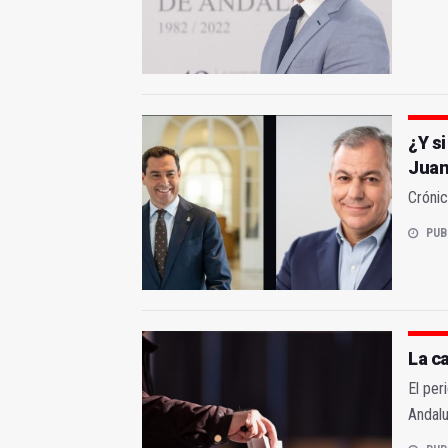
¿Y si
Jua
Crónic
PUB
La c
El per
Andalu