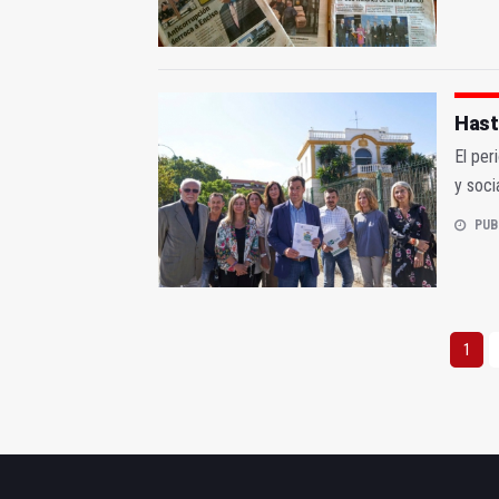
Hast
El per
y soci
PUB
1