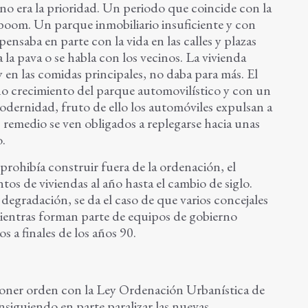
no era la prioridad. Un periodo que coincide con la
boom. Un parque inmobiliario insuficiente y con
nsaba en parte con la vida en las calles y plazas
 la pava o se habla con los vecinos. La vivienda
y en las comidas principales, no daba para más. El
no crecimiento del parque automovilístico y con un
dernidad, fruto de ello los automóviles expulsan a
ás remedio se ven obligados a replegarse hacia unas
o.
prohibía construir fuera de la ordenación, el
tos de viviendas al año hasta el cambio de siglo.
 degradación, se da el caso de que varios concejales
mientras forman parte de equipos de gobierno
 a finales de los años 90.
poner orden con la Ley Ordenación Urbanística de
iguiendo en parte paralizar las nuevas