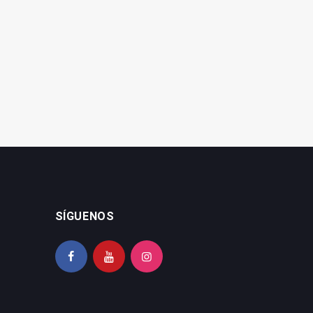
o, todo no es una mierda
La falsa teoría del "todos son
iguales"
SÍGUENOS