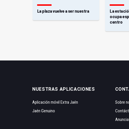
se
La plaza vuelve a ser nuestra
La estaci
spuesta
ocupa espa
centro
NUESTRAS APLICACIONES
CONT
Aplicación móvil Extra Jaén
Sobre n
Jaén Genuino
Contác
Anuncia