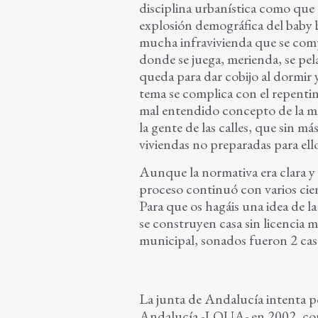
disciplina urbanística como que 
explosión demográfica del baby 
mucha infravivienda que se compe
donde se juega, merienda, se pela
queda para dar cobijo al dormir 
tema se complica con el repenti
mal entendido concepto de la mo
la gente de las calles, que sin m
viviendas no preparadas para ell
Aunque la normativa era clara y 
proceso continuó con varios cien
Para que os hagáis una idea de la
se construyen casa sin licencia 
municipal, sonados fueron 2 casos
La junta de Andalucía intenta 
Andalucía -LOUA- en 2002, cons