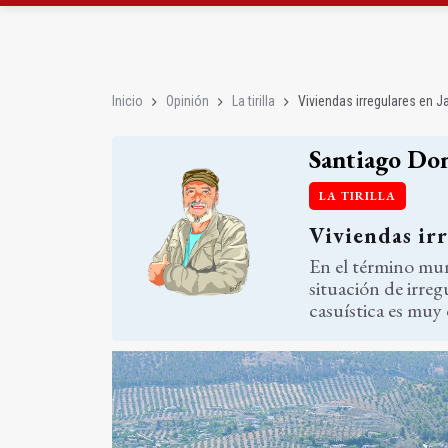
Cáritas recauda más d
Declarado un incendio 
Inicio
Opinión
La tirilla
Viviendas irregulares en J
Santiago Do
LA TIRILLA
Viviendas irr
En el término mun
situación de irreg
casuística es muy d