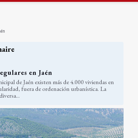
e 190.000 euros para Venezuela en la provincia
junto al helipuerto del hospital neurotrumatológico
aén
naire
egulares en Jaén
icipal de Jaén existen más de 4.000 viviendas en
ularidad, fuera de ordenación urbanística. La
iversa...