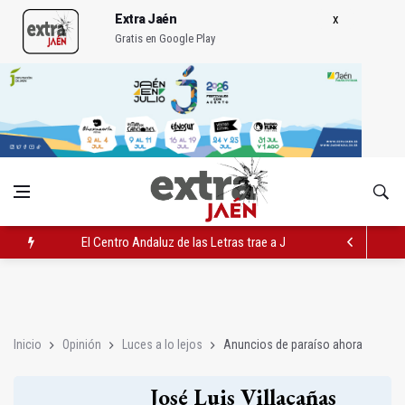
Extra Jaén
Gratis en Google Play
El Centro Andaluz de las Letras trae a Jaén al filósofo Omar L
Roban joyas de la Virgen de la Fuensanta Coronada de Alcaud
El PSOE acusa al PP de "apuntarse el tanto" de los datos de 
Inicio
Opinión
Luces a lo lejos
Anuncios de paraíso ahora
José Luis Villacañas