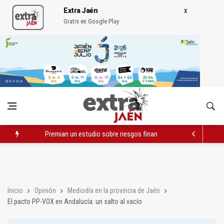
Extra Jaén
Gratis en Google Play
Premian un estudio sobre riesgos financieros en almazaras c
Isabel Cano-Caballero dejará su acta de concejala en el Ayun
JM+ alerta de que Jaén pierde población y exigen medidas a E
Inicio
Opinión
Mediodía en la provincia de Jaén
El pacto PP-VOX en Andalucía: un salto al vacío