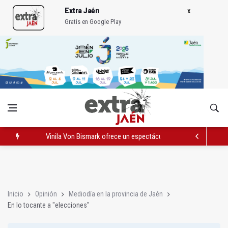
Extra Jaén
Gratis en Google Play
Vinila Von Bismark ofrece un espectáculo "rompedor" en el In
El lateral izquiero sub 23 David Márquez, nuevo fichaje del Rea
IU pide respuestas al Gobierno sobre la situación del ferrocarri
Inicio
Opinión
Mediodía en la provincia de Jaén
En lo tocante a "elecciones"