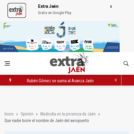
Extra Jaén
Gratis en Google Play
Rubén Gómez se suma al Avanza Jaén Paraíso Interior
Quesada celebra este sábado una nueva jornada de Orgullo
La Junta amplia la alerta por listeria en Granada, Jaén y Sevilla
Inicio
Opinión
Mediodía en la provincia de Jaén
Que nadie borre el nombre de Jaén del aeropuerto