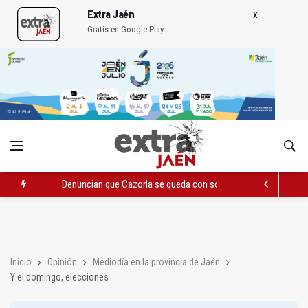
Extra Jaén
Gratis en Google Play
Denuncian que Cazorla se queda con solo dos bomberos por 
Pelea con arma blanca acaba con una menor herida en Torred
El PP acusa al PSOE de querer "dejar fuera" a la Junta en el Ce
Inicio
Opinión
Mediodía en la provincia de Jaén
Y el domingo, elecciones