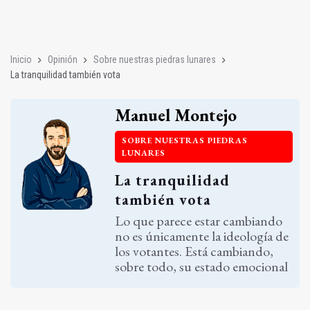
Juan Latorre será el nuevo presidente de la Diputación Provinc
PODCAST | La Charleta: nueva etapa en Diputación y capitalid
Inicio
Opinión
Sobre nuestras piedras lunares
La tranquilidad también vota
Manuel Montejo
SOBRE NUESTRAS PIEDRAS
LUNARES
La tranquilidad
también vota
Lo que parece estar cambiando
no es únicamente la ideología de
los votantes. Está cambiando,
sobre todo, su estado emocional