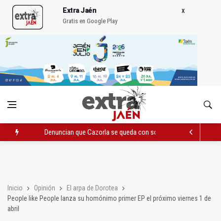
Extra Jaén
Gratis en Google Play
Denuncian que Cazorla se queda con solo dos bomberos por 
Pelea con arma blanca acaba con una menor herida en Torred
El PP acusa al PSOE de querer "dejar fuera" a la Junta en el Ce
Inicio
Opinión
El arpa de Dorotea
People like People lanza su homónimo primer EP el próximo viernes 1 de
abril