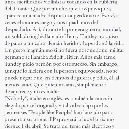
unos sacrificados violinistas tocando en la cubierta
del Titanic. Que por mucho que te equivoques,
aparece una madre dispuesta a perdonarte. Eso sí, a
veces el amor es ciego y nos apiadamos del
despiadado. Así, durante la primera guerra mundial,
un soldado inglés llamado Henry Tandey no quiso
disparar a un cabo alemán herido y le perdonó la vida.
Un gesto magnánimo si no fuera porque aquel militar
germano se llamaba Adolf Hitler. Años más tarde,
Tandey pidió perdón por este suceso. Sin embargo,
aunque lo hiciera con la persona equivocada, no se
puede negar que, en tiempos de guerra y odio, él, al
menos, amó. Que quien no ama, simplemente
desaparece y no es nadie.
"Nobody", nadie en inglés, es también la canción
elegida para el original y vital video clip que los
jiennenses "People like People" han lanzado para
presentar su primer EP que verá la luz el próximo
viernes 1 de abril. Se trata del tema más eléctrico y