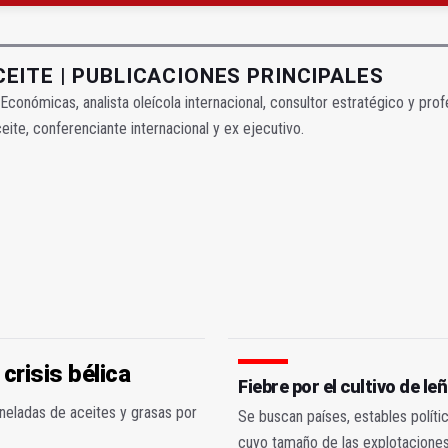
ta por listeria en Granada, Jaén y Sevilla
EITE | PUBLICACIONES PRINCIPALES
s Económicas, analista oleícola internacional, consultor estratégico y pr
eite, conferenciante internacional y ex ejecutivo.
 crisis bélica
Fiebre por el cultivo de l
neladas de aceites y grasas por
Se buscan países, estables políti
cuyo tamaño de las explotaciones