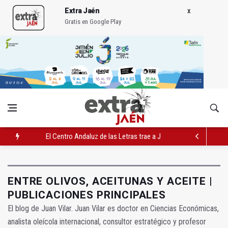
Extra Jaén
Gratis en Google Play
El Centro Andaluz de las Letras trae a Jaén al filósofo Omar L
Roban joyas de la Virgen de la Fuensanta Coronada de Alcaud
El PSOE acusa al PP de "apuntarse el tanto" de los datos de 
ENTRE OLIVOS, ACEITUNAS Y ACEITE |
PUBLICACIONES PRINCIPALES
El blog de Juan Vilar. Juan Vilar es doctor en Ciencias Económicas,
analista oleícola internacional, consultor estratégico y profesor