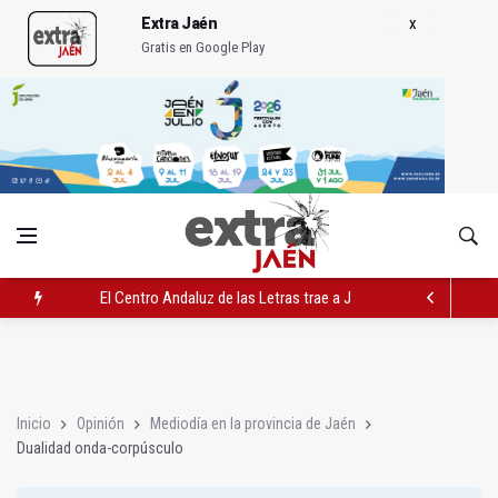
Extra Jaén
Gratis en Google Play
El Centro Andaluz de las Letras trae a Jaén al filósofo Omar L
Roban joyas de la Virgen de la Fuensanta Coronada de Alcaud
El PSOE acusa al PP de "apuntarse el tanto" de los datos de 
Inicio
Opinión
Mediodía en la provincia de Jaén
Dualidad onda-corpúsculo