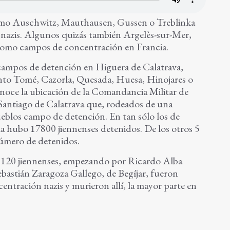
mo Auschwitz, Mauthausen, Gussen o Treblinka
azis. Algunos quizás también Argelès-sur-Mer,
como campos de concentración en Francia.
campos de detención en Higuera de Calatrava,
anto Tomé, Cazorla, Quesada, Huesa, Hinojares o
onoce la ubicación de la Comandancia Militar de
 Santiago de Calatrava que, rodeados de una
ueblos campo de detención. En tan sólo los de
la hubo 17800 jiennenses detenidos. De los otros 5
 número de detenidos.
 120 jiennenses, empezando por Ricardo Alba
ebastián Zaragoza Gallego, de Begíjar, fueron
ntración nazis y murieron allí, la mayor parte en