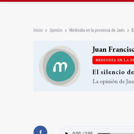
Extinguido el incendio
Roban joyas de la Vir
Inicio
Opinión
Mediodía en la provincia de Jaén
E
Juan Francisc
MEDIODÍA EN LA P
El silencio d
La opinión de Jua