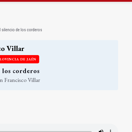
 junto al Hospital Neurotraumatológico
gen de la Fuensanta Coronada de Alcaudete
l silencio de los corderos
o Villar
ROVINCIA DE JAÉN
e los corderos
n Francisco Villar