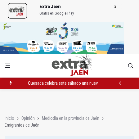
Extra Jaén
Gratis en Google Play
Quesada celebra este sábado una nueva jornada de Orgullo
La Junta amplia la alerta por listeria en Granada, Jaén y Sevilla
Rubén Gómez se suma al Avanza Jaén Paraíso Interior
Inicio
Opinión
Mediodía en la provincia de Jaén
Emigrantes de Jaén