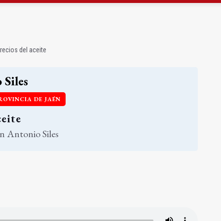
mbil niega que haya convenio con la banda de música
e 190.000 euros para Venezuela en la provincia
recios del aceite
 Siles
ROVINCIA DE JAÉN
ceite
n Antonio Siles