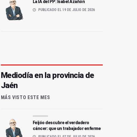
La IA del PP: Isabel Azañón
PUBLICADO EL 19 DE JULIO DE 2026
Mediodía en la provincia de
Jaén
MÁS VISTO ESTE MES
l paseante y los carteles
El país del Frigodedo
Feijóo descubre el verdadero
cáncer: que un trabajador enferme
PUBLICADO EL 07 DE JULIO DE 2026