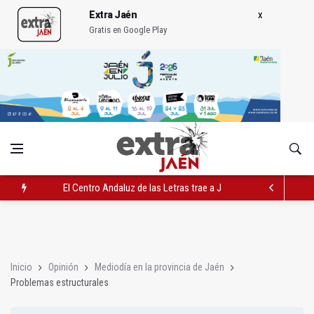
Extra Jaén
Gratis en Google Play
El Centro Andaluz de las Letras trae a Jaén al filósofo Omar L
Roban joyas de la Virgen de la Fuensanta Coronada de Alcaud
El PSOE acusa al PP de "apuntarse el tanto" de los datos de 
Inicio
Opinión
Mediodía en la provincia de Jaén
Problemas estructurales