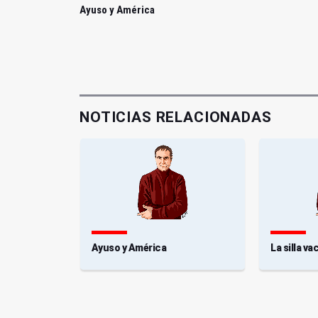
Ayuso y América
NOTICIAS RELACIONADAS
azara
Ayuso y América
La silla v