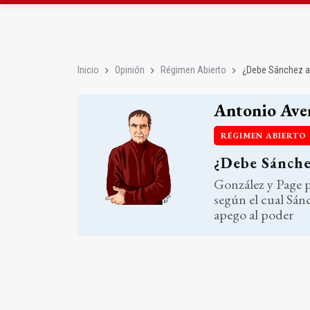
¿Debe Sánchez adelant
El Jaén Paraíso Interi
Inicio
Opinión
Régimen Abierto
¿Debe Sánchez ad
Antonio Ave
RÉGIMEN ABIERTO
¿Debe Sánchez
González y Page p
según el cual Sán
apego al poder