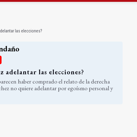
ar las elecciones?
or acusa el cansancio y cae en Murcia
elantar las elecciones?
ndaño
 adelantar las elecciones?
arecen haber comprado el relato de la derecha
chez no quiere adelantar por egoísmo personal y