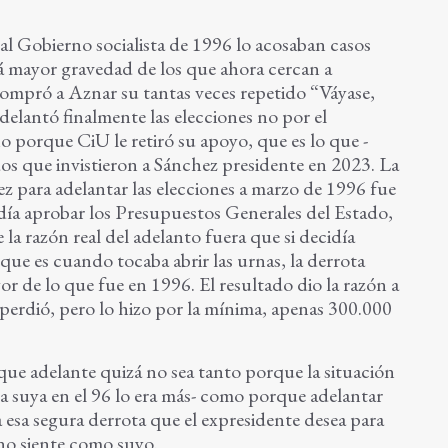
al Gobierno socialista de 1996 lo acosaban casos
zá mayor gravedad de los que ahora cercan a
compró a Aznar su tantas veces repetido “Váyase,
delantó finalmente las elecciones no por el
no porque CiU le retiró su apoyo, que es lo que -
os que invistieron a Sánchez presidente en 2023. La
z para adelantar las elecciones a marzo de 1996 fue
día aprobar los Presupuestos Generales del Estado,
a razón real del adelanto fuera que si decidía
, que es cuando tocaba abrir las urnas, la derrota
r de lo que fue en 1996. El resultado dio la razón a
perdió, pero lo hizo por la mínima, apenas 300.000
 que adelante quizá no sea tanto porque la situación
-la suya en el 96 lo era más- como porque adelantar
a esa segura derrota que el expresidente desea para
o siente como suyo.