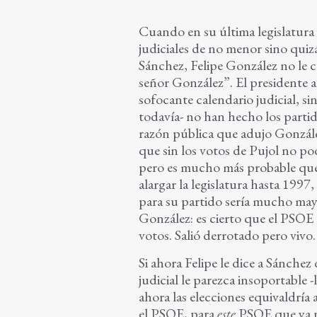
Cuando en su última legislatura 
judiciales de no menor sino qui
Sánchez, Felipe González no le 
señor González”. El presidente a
sofocante calendario judicial, si
todavía- no han hecho los partid
razón pública que adujo Gonzále
que sin los votos de Pujol no po
pero es mucho más probable que l
alargar la legislatura hasta 1997
para su partido sería mucho mayo
González: es cierto que el PSOE 
votos. Salió derrotado pero vivo.
Si ahora Felipe le dice a Sánchez
judicial le parezca insoportable 
ahora las elecciones equivaldría 
el PSOE, para
este
PSOE que ya n