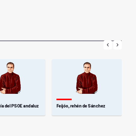
acía del PSOE andaluz
Feijóo, rehén de Sánchez
1
m