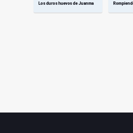
n
Los duros huevos de Juanma
Rompiendo