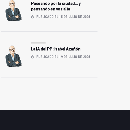
amino de imperfección
La prueba diabólica: una
Paseando por la ciudad... y
amenaza a la presunción de
pensando en voz alta
inocencia
PUBLICADO EL 15 DE JULIO DE 2026
La IA del PP: Isabel Azañón
PUBLICADO EL 19 DE JULIO DE 2026