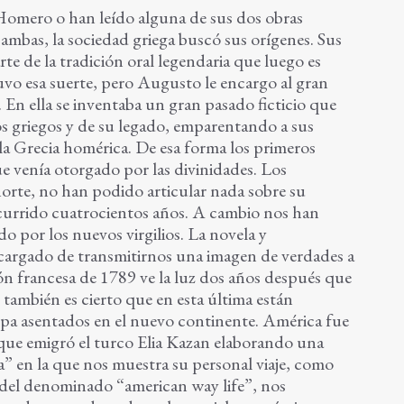
Homero o han leído alguna de sus dos obras
En ambas, la sociedad griega buscó sus orígenes. Sus
te de la tradición oral legendaria que luego es
uvo esa suerte, pero Augusto le encargo al gran
a. En ella se inventaba un gran pasado ficticio que
os griegos y de su legado, emparentando a sus
 la Grecia homérica. De esa forma los primeros
e venía otorgado por las divinidades. Los
 norte, no han podido articular nada sobre su
currido cuatrocientos años. A cambio nos han
 por los nuevos virgilios. La novela y
ncargado de transmitirnos una imagen de verdades a
ión francesa de 1789 ve la luz dos años después que
también es cierto que en esta última están
ropa asentados en el nuevo continente. América fue
 que emigró el turco Elia Kazan elaborando una
 en la que nos muestra su personal viaje, como
del denominado “american way life”, nos