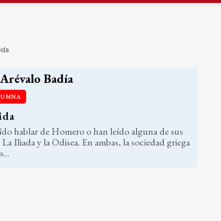
ta por listeria en Granada, Jaén y Sevilla
l Avanza Jaén Paraíso Interior
ida
Arévalo Badía
LUMNA
ida
ído hablar de Homero o han leído alguna de sus
: La Iliada y la Odisea. En ambas, la sociedad griega
...