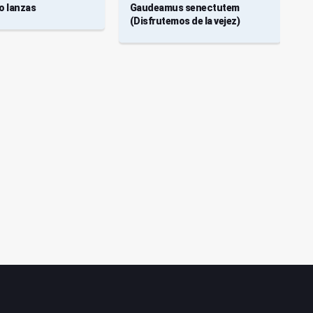
 lanzas
Gaudeamus senectutem
C
(Disfrutemos de la vejez)