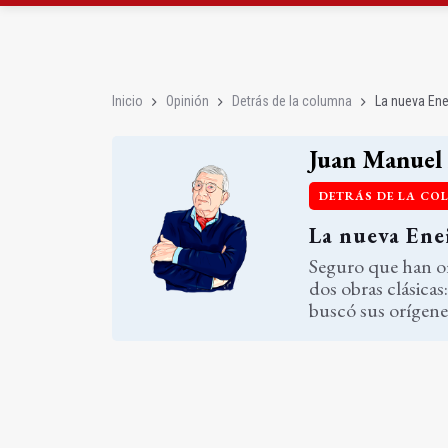
La Junta amplia la aler
Rubén Gómez se suma a
Inicio
Opinión
Detrás de la columna
La nueva Ene
Juan Manuel 
DETRÁS DE LA CO
La nueva Ene
Seguro que han o
dos obras clásicas
buscó sus orígenes