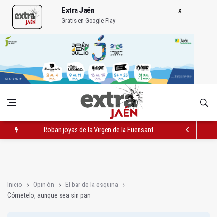
Extra Jaén
Gratis en Google Play
Roban joyas de la Virgen de la Fuensanta Coronada de Alcaud
El PSOE acusa al PP de "apuntarse el tanto" de los datos de 
El Centro Andaluz de las Letras trae a Jaén al filósofo Omar L
Inicio
Opinión
El bar de la esquina
Cómetelo, aunque sea sin pan