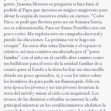
gente. Juanma Moreno se pregunta si hizo bien al
pedirle al Papa que ejerciera su mágico magisterio para
aliviar la sequía de nuestros eriales en ciernes: “Coño
Paco, te pedí que lloviera pero no en Semana Santa,
eso se sobreentendía. Para ser Sumo Pontífice eres un
poco corto. Me explota esto en campaña electoral y
pierdo las elecciones. La próxima vez te hago un
croquis”. En estos días reina Einstein y el espacio es
relativo, así una comitiva encabezada por el “pater
familias” con el niño en el carrillo abre camino como
un bulldozer para el resto de la unidad familiar de a
cuatro pues al fondo a la derecha hay un rinconcillo
dónde un poco apretados, sí, y con los niños sobre
los hombros da para pedir un flamenquín. Sólo en
esta época los jóvenes y no tan jóvenes levantan la
testa del móvil y miran el cielo con inquietud. Los
tronos de las distintas cofradías acometen la calle
principal mientras en los establecimientos aledaños la
gente bebe, se droga y organiza orgías. La palabra del