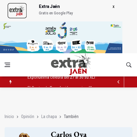
Extra Jaén
Gratis en Google Play
El Centro de Transfusión organiza 42 colectas de sangre en la 
El PSOE celebra la aprobación de la nueva Ley de Cribado Neo
Expohuelma celebra del 27 al 30 su XLI edición
Inicio
Opinión
La chapa
También
Carlos Oya